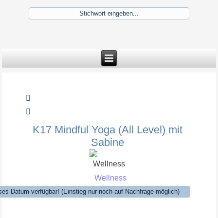
Vorheriges
Vorheriger
Nächstes
Nächstes
Jahr
Monat
Jahr
Monat
K17 Mindful Yoga (All Level) mit
Sabine
Wellness
ses Datum verfügbar! (Einstieg nur noch auf Nachfrage möglich)