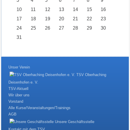
3
4
5
6
7
8
9
10
11
12
13
14
15
16
17
18
19
20
21
22
23
24
25
26
27
28
29
30
31
Unser Verein
TSV Oberhaching
Deisenhofen e. V.
TSV-Aktuell
Wir über uns
Vorstand
Alle Kurse/Veranstaltungen/Trainings
AGB
Unsere Geschäftsstelle
Kontakt mit dem TSV