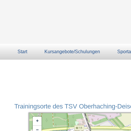
Start
Kursangebote/Schulungen
Sporta
Trainingsorte des TSV Oberhaching-Deise
+
−