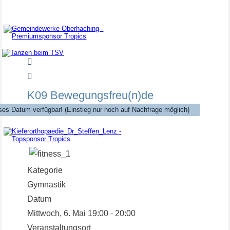
Premiumsponsor
Tanzen beim TSV
Tanzkurse für TSV Mitglieder kostenlos!
K09 Bewegungsfreu(n)de
ses Datum verfügbar! (Einstieg nur noch auf Nachfrage möglich)
Topsponsor
Kategorie
Gymnastik
Datum
Mittwoch, 6. Mai
19:00
-
20:00
Veranstaltungsort