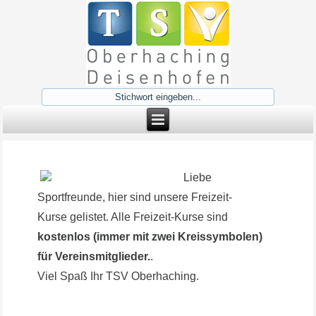
Vorheriges
Vorheriger
Nächstes
Nächstes
Jahr
Monat
Jahr
Monat
Liebe
Sportfreunde, hier sind unsere Freizeit-
Kurse gelistet. Alle Freizeit-Kurse sind
kostenlos (immer mit zwei Kreissymbolen)
für Vereinsmitglieder.
.
Viel Spaß Ihr TSV Oberhaching.