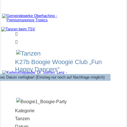
Premiumsponsor
Tanzen beim TSV
Tanzkurse für TSV Mitglieder kostenlos!
K27b Boogie Woogie Club „Fun
Happy Dancers“
ses Datum verfügbar! (Einstieg nur noch auf Nachfrage möglich)
Topsponsor
Kategorie
Tanzen
Datum